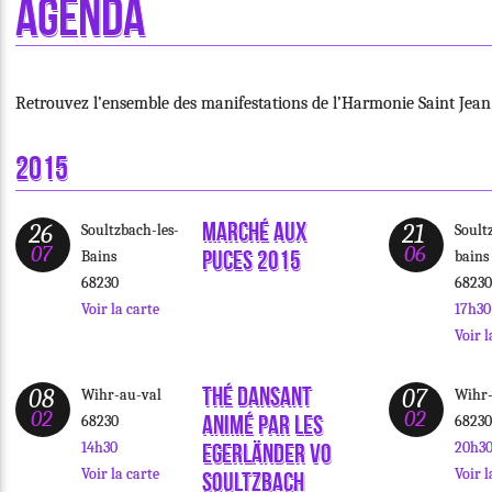
Agenda
Retrouvez l’ensemble des manifestations de l’Harmonie Saint Jean 
2015
Marché aux
26
21
Soultzbach-les-
Soult
07
06
puces 2015
Bains
bains
68230
68230
Voir la carte
17h30
Voir l
Thé dansant
08
07
Wihr-au-val
Wihr-
02
02
animé par les
68230
68230
14h30
20h3
Egerländer vo
Voir la carte
Voir l
Soultzbach