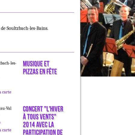
de Soultzbach-les-Bains.
Musique et
zbach-les-
pizzas en fête
a carte
Concert "L'hiver
au-Val
à tous vents"
0
2014 avec la
a carte
participation de