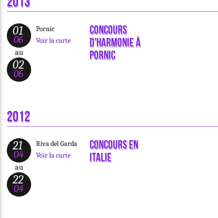
2013
Concours
01
Pornic
06
d'Harmonie à
Voir la carte
au
Pornic
02
06
2012
Concours en
21
Riva del Garda
04
Italie
Voir la carte
au
22
04