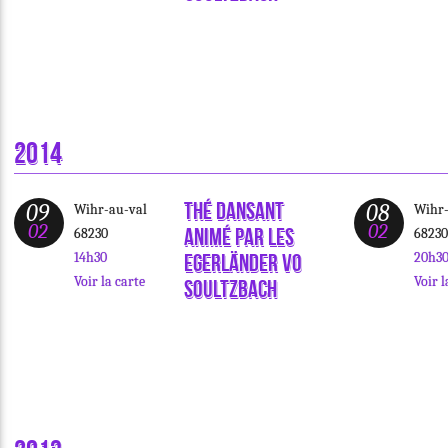
2014
Thé dansant
09
08
Wihr-au-val
Wihr-
02
02
animé par les
68230
68230
14h30
20h3
Egerländer vo
Voir la carte
Voir l
Soultzbach