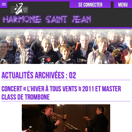
Se connecter
Menu
HARMONIE SAINT JEAN
Actualités archivées : 02
Concert « l’hiver à tous vents » 2011 et Master
Class de trombone