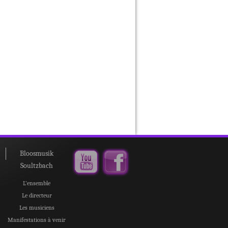
Bloosmusik
Soultzbach
L’ensemble
Le directeur
Les musiciens
Manifestations à venir