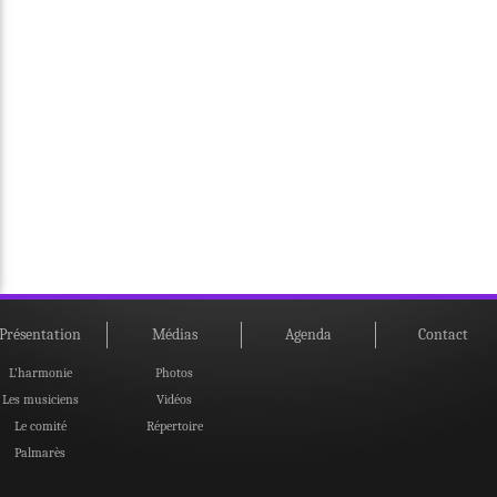
Présentation
Médias
Agenda
Contact
L’harmonie
Photos
Les musiciens
Vidéos
Le comité
Répertoire
Palmarès